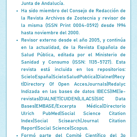
Junta de Andalucía.
Ha sido miembro del Consejo de Redacción de
la Revista Archivos de Zootecnia y revisor de
la misma (ISSN Print 0004-0592) desde 1994
hasta noviembre del 2000.
Revisor externo desde el año 2005, y continúa
en la actualidad, de la Revista Española de
Salud Pública, editada por el Ministerio de
Sanidad y Consumo (ISSN: 1135-5727). Esta
revista está incluida en los repositorios:
ScieloEspaña|ScieloSaludPublica|Dialnet|Recy
t|Directory Of Open AccesJournals|Redalyc
Indizada en las bases de datos IBECS|IME|e-
revistas|DIALNET|CUIDEN|LILACS|SIIC Data
Bases|EMBASE/Excerpta Médica|Directorio
Ulrich PubMed|Social Science Citation
Index|Social Scisearch|Journal Citation
Report|Social Science|Scopus.
Formó parte del Comité Científico del 3o