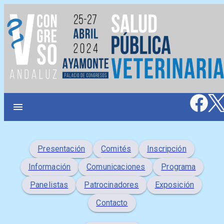
Saltar
al
contenido
menu
Presentación
Comités
Inscripción
Información
Comunicaciones
Programa
Panelistas
Patrocinadores
Exposición
Contacto