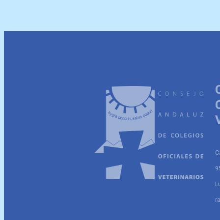
C
9
L
r