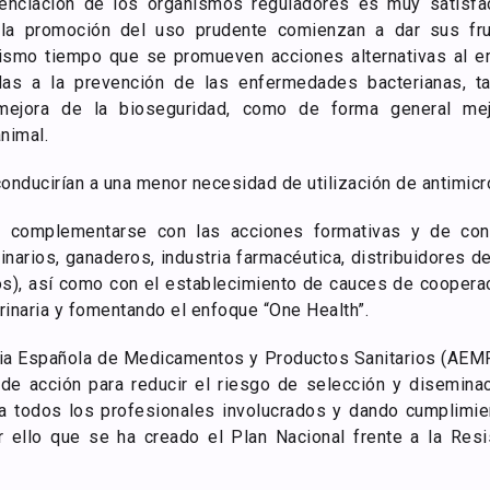
enciación de los organismos reguladores es muy satisfa
y la promoción del uso prudente comienzan a dar sus fru
 mismo tiempo que se promueven acciones alternativas al e
das a la prevención de las enfermedades bacterianas, t
mejora de la bioseguridad, como de forma general mejo
nimal.
conducirían a una menor necesidad de utilización de antimic
 complementarse con las acciones formativas y de con
inarios, ganaderos, industria farmacéutica, distribuidores
os), así como con el establecimiento de cauces de coopera
rinaria y fomentando el enfoque “One Health”.
ia Española de Medicamentos y Productos Sanitarios (AEMP
 de acción para reducir el riesgo de selección y diseminac
 a todos los profesionales involucrados y dando cumplimie
 ello que se ha creado el Plan Nacional frente a la Resis