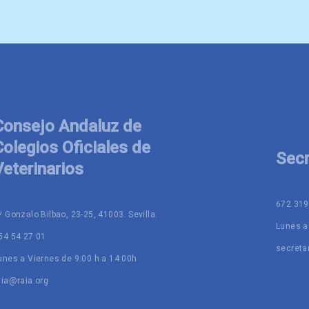
Consejo Andaluz de
Colegios Oficiales de
Secr
Veterinarios
672 319
/ Gonzalo Bilbao, 23-25, 41003. Sevilla.
Lunes a
54 54 27 01
secreta
unes a Viernes de 9:00 h a 14:00h
aia@raia.org