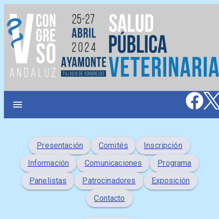
Saltar
al
contenido
menu
Presentación
Comités
Inscripción
Información
Comunicaciones
Programa
Panelistas
Patrocinadores
Exposición
Contacto