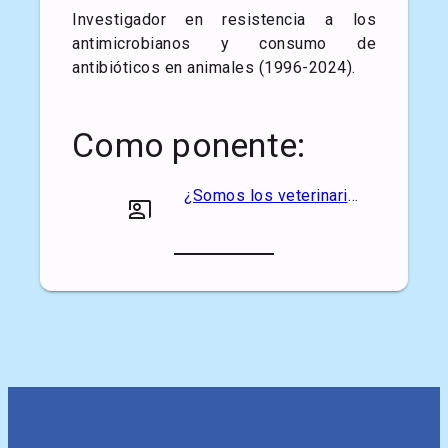
Investigador en resistencia a los
antimicrobianos y consumo de
antibióticos en animales (1996-2024).
Como ponente:
¿Somos los veterinarios responsables de la resistencia bacteriana?
co_present