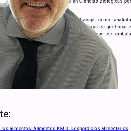
Manuel es licenciado en Ciencias Biológicas po
(UMA).
Antes de Sealed Air, trabajó como analista
farmacéutica. Su función principal es gestionar e
de nuevos materiales y sistemas de embal
cuentas y minoristas en Iberia.
te:
e los alimentos. Alimentos KM 0. Desperdicios alimentarios