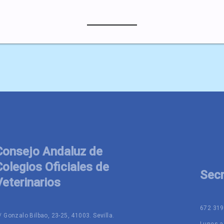
Consejo Andaluz de
Colegios Oficiales de
Secr
Veterinarios
672 319
/ Gonzalo Bilbao, 23-25, 41003. Sevilla.
Lunes a