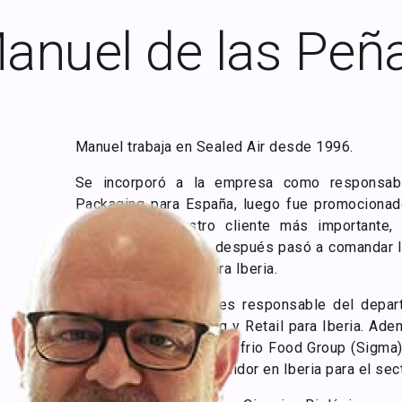
anuel de las Peñ
Manuel trabaja en Sealed Air desde 1996.
Se incorporó a la empresa como responsab
Packaging para España, luego fue promociona
(KAM) para nuestro cliente más importante, 
Delisano & Medina), después pasó a comandar l
Convenience Food
para Iberia.
Desde hace 9 años es responsable del depar
Negocio de Packaging y Retail para Iberia. Ade
nivel europeo de Campofrio Food Group (Sigma)
actividades del distribuidor en Iberia para el se