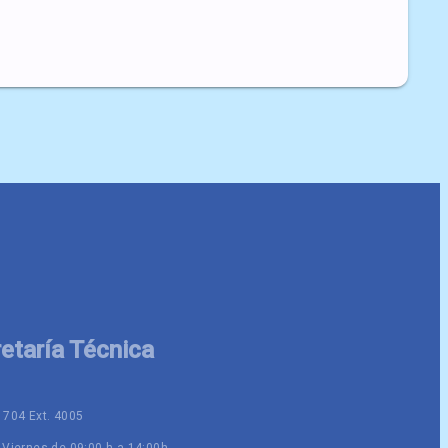
etaría Técnica
 704 Ext. 4005
 Viernes de 09:00 h a 14:00h